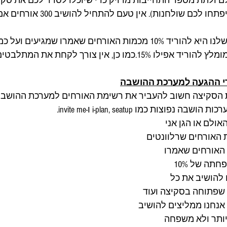
 ולתת מספר התחייבות מדויק כדי שיוכלו לסדר לכם את סק
(לפי כמות ההתחייבות יפתחו לכם שולחנו
אני מזכירה שההמלצה שלנו היא להוריד 10% מכמות האורחים שאמרו שמגיע
ו כן, אין צורך לקחת את המתלבטים בחשבון״. 
י ההגעה למערכת ההושבה
 הסקיצה חשוב להעביר את רשימת האורחים למערכת ההושבה
פוצות כמו i-plan, seatup ו-invite me. 
ולם או הגן אני 
האורחים שרלוונטים 
האורחים שאמרו 
שמגיעים. כך שלאחר הפחתה של 10% 
להושיב את כל 
9 בהושבה שפתוחה בסקיצה ועוד 
ה אנחנו ממליצים להושיב 
ותר ולא משפחה 