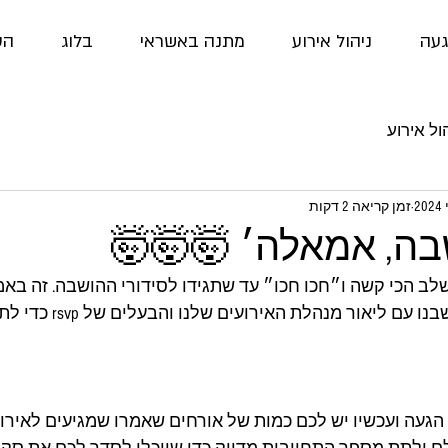
געה
ניהול אירוע
מתנה באשראי
בלוג
הס
ול אירוע
זמן קריאה 2 דקות
שבה, אמאלה׳ 🤯🤯🤯
ב הכי קשה ו״חכו חכו״ עד שתגידו לסידורי ההושבה. זה באמת
להוריד את הלחץ התיישבנו עם ליאור מ
געה ועכשיו יש לכם כמות של אורחים שאמרו שמגיעים לאירוע.