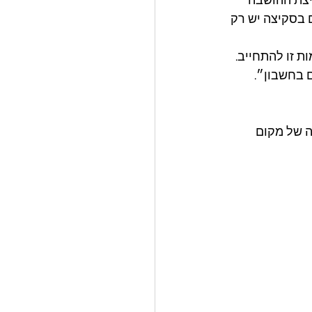
יצת ההושבה 
ת). אין טעם להתחיל להושיב 300 אורחים אם בסקיצה יש רק 
ים ועל כמות זו להתחייב. 
 של מקום 