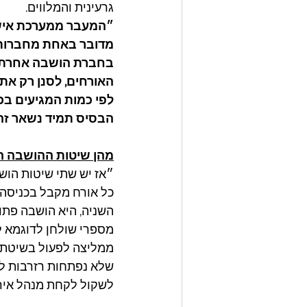
גרעינית והמלווים. 
״המעבר ממערכת אישו
מדובר באחת מחברות ה
בחברת הושבה אחרת בס
האורחים, לסנן רק את
לפי כמות המגיעים בכ
הבסיס תמיד נשאר זהה.
מהן שיטות ההושבה ה
״אז יש שתי שיטות הוש
כל אורח מקבל בכניסה 
השניה, היא הושבה פתו
ממליצה לפעול בשיטת ה
שלא נפתחות רזרבות לל
לשקול לקחת מנהל איר