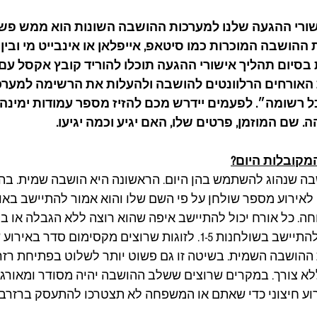
רי ההגעה שלנו למערכות ההושבה השונות הוא ממש פשוט.
הושבה המוכרות כמו סיטאפ, אייפלאן או אינבייט מי ובין 
יום תהליך אישורי ההגעה תוכלו להוריד קובץ אקסל עם
 האורחים הרלוונטים להושבה ולהעלות את הרשימה למער
ל רשומה״. לפעמים יידרש מכם להזיז מספר עמודות ימינה 
 שם המוזמן, פרטים שלו, האם יגיע וכמה יגיעו.
מקובלות היום?
בה שנהוג להשתמש בהן היום. הראשונה היא הושבה שמית. בהו
לאירוע מספר שולחן על פי השם שלו והוא אמור להתיישב באות
חה. כל אורח יכול להתיישב איפה שהוא רוצה ללא הגבלה או ב
מספרי שולחן לדוגמא להתיישב בשולחנות 1-5. לזוגות שרוצים מקסימום סדר
הושבה השמית. בשיטה זו גם פשוט יותר לשלוט בפתיחת רזרב
א צורך. במקרים שרוצים ששלב ההושבה יהיה מסודר ומאורגן 
וע חיצוני כדי שאתם או המשפחה לא תצטרכו להתעסק ברזרבו