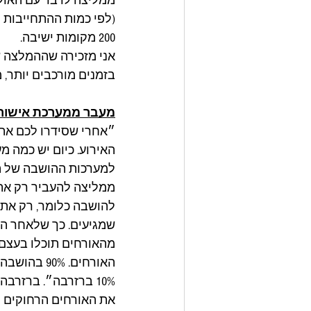
ממליצה לדבר עם האולם
200 מקומות ישיבה. 
בזמנים מורכבים יותר, מומלץ להוריד אפילו 15%.כמ
מעבר ממערכת אישור
״אחרי שסידרו לכם את
האירוע. כיום יש כמה מערכות הושבה נ
למערכות ההושבה של הא
ממליצה להעביר רק את 
להושבה כלומר, רק את 
מהאורחים תוכלו בעצם 
האורחים. 0%
10% ברזרבה״. ברזרב
את האורחים הרחוקים י