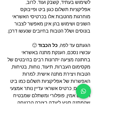
לשימוש בעתיד, קשבק ועוד. לרוב, 
אפליקציות תשלום כגון ביט ופייבוקס 
מוחרגות מהטבות אלו בכרטיסי האשראי 
השונים ושימוש בהן אינן מאפשר לצבור 
בונוסים ושלל הטבות בחיובים שנעשו דרכן.
הגעתם עד לפה, 
כל הכבוד
🙂
עכשיו נסכם, הענקת מתנה באשראי 
בחתונה מציעה יתרונות רבים בהיבטים של 
מקסימום העברות, תיעוד, נוחות, בטיחות, 
הטבות ויצירת מתנה אישית. למרות 
האפשרות של אפליקציות תשלום כמו ביט 
ופייבוקס, כרטיס אשראי עדיין נותר אמצעי 
תשלום אמין, פופלורי ומשתלם שמבטיח 
שהמתנה תגיע ליעדה בצורה הבטוחה 
והנוחה ביותר, גם לזוג שמתחתן וגם לאורח
זכרו לבדוק שיש לחברה שאיתה אתם 
בוחרים לעבוד רשיון להענקת השירות. 