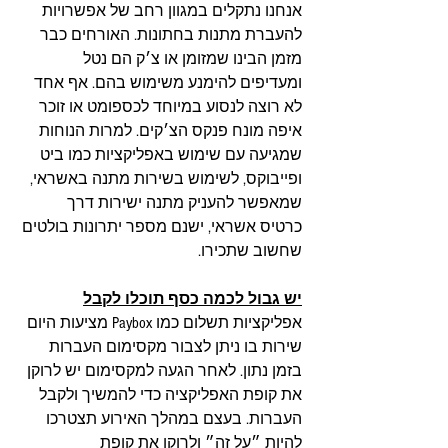
אנחנו נתקלים במגוון רחב של אפשרויות 
להעברת מתנות בחתונות. האורחים כבר 
מזמן הבינו שמזומן או צ׳ק הם נטל 
ומעדיפים להימנע משימוש בהם. אף אחד 
לא רוצה לנסוע במיוחד לכספומט או זוכר 
איפה מונח פנקס הצ׳קים. למרות הנוחות 
שמגיעה עם שימוש באפליקציות כמו ביט 
ופייבוקס, לשימוש בשירות מתנה באשראי, 
שמאפשר להעניק מתנה ישירות דרך 
כרטיס אשראי, ישנם מספר יתרונות בולטים 
שחשוב שתכירו.
יש גבול לכמה כסף תוכלו לקבל
אפליקציות תשלום כמו Paybox מציעות היום 
שירות בו ניתן לצבור מקסימום העברות 
בזמן נתון. לאחר הגעה למקסימום יש לרוקן 
את קופת האפליקציה כדי להמשיך ולקבל 
העברות. בעצם במהלך האירוע תצטרכו 
להיות ״על זה״ ולרוקן את קופת 